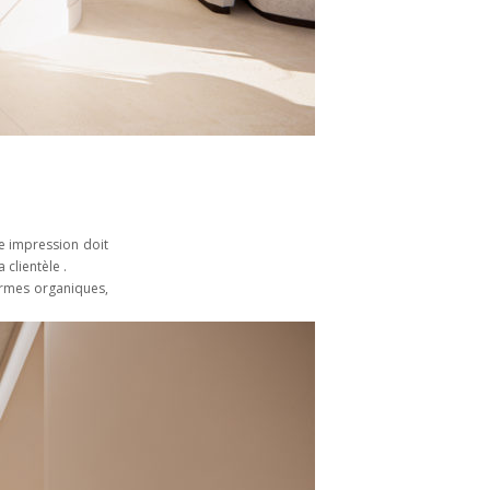
re impression doit
a clientèle .
ormes organiques,