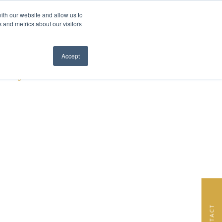
ith our website and allow us to
EN
FR
 and metrics about our visitors
S DE NOUS
ÉQUIPE
NEWS
CONTACT
Close menu
Accept
 design intérieur de luxe dans les collines d’Èze
»
CONTACT