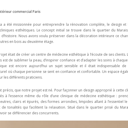
intérieur commercial Paris
ia a été missionnée pour entreprendre la rénovation complète, le design et l
cliniques esthétiques. Le concept initial se trouve dans le quartier du Marais
d’histoire. Nous avons voulu préserver dans la décoration intérieure ce char
outres en bois au deuxième étage.
projet était de créer un centre de médecine esthétique à l’écoute de ses clients.
s est de sublimer la peau, d’inspirer confiance et d’adapter les soins à chaqu
que est encore aujourd’hui un sujet sensible et il était indispensable d
naturel où chaque personne se sent en confiance et confortable. Un espace éga
r les différents praticiens.
 précis, que notre projet est né. Pour façonner un design approprié à cette c
és à l’essence même du rôle d’une clinique de médecine esthétique : prend
utres, clairs et épurés, des formes arrondies, limpides allant à l’essentiel l
de tonalités qui facilitent la relaxation. Situé dans le quartier prisé du Marais
oir se différencier des concurrents.