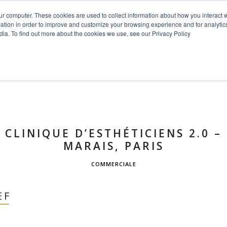
ur computer. These cookies are used to collect information about how you interact w
tion in order to improve and customize your browsing experience and for analytics
dia. To find out more about the cookies we use, see our Privacy Policy
EIL
PROJETS
PRESTATIONS DE SERVICE
À PROPO
Villa Eze : Un chef-d’œuvre de
CLINIQUE D’ESTHÉTICIENS 2.0 –
MARAIS, PARIS
COMMERCIALE
EF