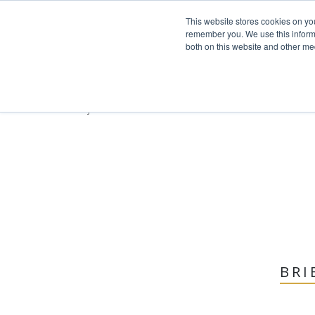
This website stores cookies on yo
Skip to content
remember you. We use this informa
both on this website and other me
ACCU
ACCUEIL
Toggle navigation
PROJETS
Projects >
Commerciale
PRESTATIONS DE SERVICE
À PROPOS DE NOUS
ÉQUIPE
NEWS
CONTACT
BRI